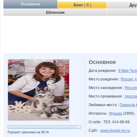
Основное
Блог
( 8 )
Дру
Шпионаж
Основное
Дата рождения :
9 Мая
Тел
Место рождения :
Россия
,
Н
Место нахождения :
Россия
Место проживания :
проспе
Любимые места :
Природа
(
Интересы :
Музыка
(2895) ,
О себе : ТЕЛ. 414-89-69
Сайт :
www.shariki-nn.ru
Портрет заполнен на 95 %