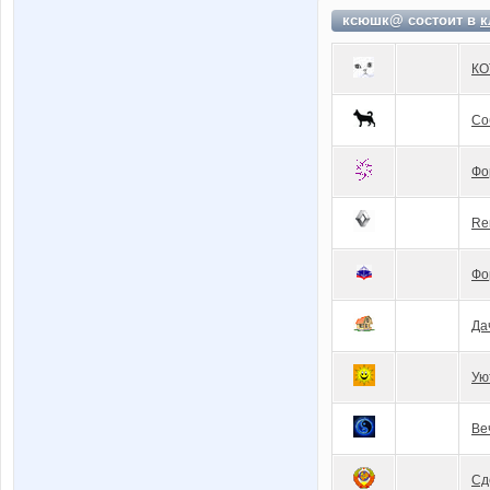
ксюшк@ состоит в
к
КО
Со
Фо
Re
Фо
Да
Ую
Ве
Сд