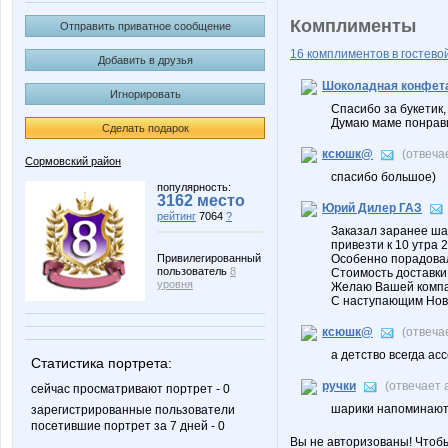
Комплименты
Отправить приватное сообщение
16 комплиментов в гостевой
Добавить в друзья
Шоколадная конфет
Игнорировать
Спасибо за букетик,
Думаю маме понрав
Сделать подарок
ксюшк@
(отвеча
Сормовский район
спасибо большое)
популярность:
3162 место
Юрий Дилер ГАЗ
рейтинг
7064
?
Заказал заранее ша
привезти к 10 утра 2
Привилегированный
Особенно порадовало
пользователь
8
Стоимость доставки
уровня
Желаю Вашей компан
С наступающим Нов
ксюшк@
(отвеча
а детство всегда ас
Статистика портрета:
ручки
(отвечает
сейчас просматривают портрет - 0
шарики напоминаю
зарегистрированные пользователи
посетившие портрет за 7 дней - 0
Вы не авторизованы! Чтоб